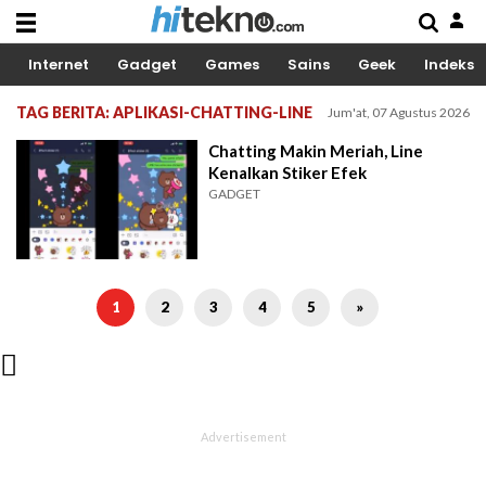
Internet
Gadget
Games
Sains
Geek
Indeks
TAG BERITA: APLIKASI-CHATTING-LINE
Jum'at, 07 Agustus 2026
Chatting Makin Meriah, Line
Kenalkan Stiker Efek
GADGET
1
2
3
4
5
»
