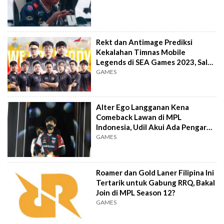
Rekt dan Antimage Prediksi
Kekalahan Timnas Mobile
Legends di SEA Games 2023, Salah
Komunikasi dan Draft?
GAMES
Alter Ego Langganan Kena
Comeback Lawan di MPL
Indonesia, Udil Akui Ada Pengaruh
Faktor X
GAMES
Roamer dan Gold Laner Filipina Ini
Tertarik untuk Gabung RRQ, Bakal
Join di MPL Season 12?
GAMES