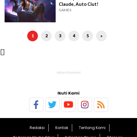
Claude, Auto Ciut!
GAMES
1
2
3
4
5
»

Ikuti Kami
Redaksi
Kontak
Tentang Kami