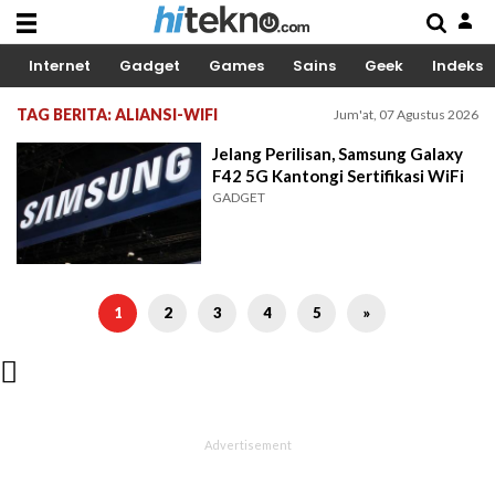
Internet
Gadget
Games
Sains
Geek
Indeks
TAG BERITA: ALIANSI-WIFI
Jum'at, 07 Agustus 2026
Jelang Perilisan, Samsung Galaxy
F42 5G Kantongi Sertifikasi WiFi
GADGET
1
2
3
4
5
»
