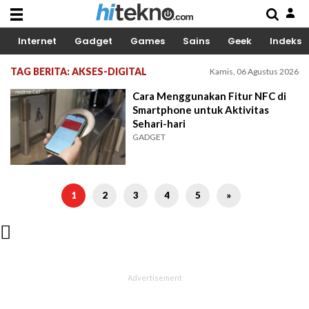
Internet
Gadget
Games
Sains
Geek
Indeks
TAG BERITA: AKSES-DIGITAL
Kamis, 06 Agustus 2026
Cara Menggunakan Fitur NFC di
Smartphone untuk Aktivitas
Sehari-hari
GADGET
1
2
3
4
5
»
