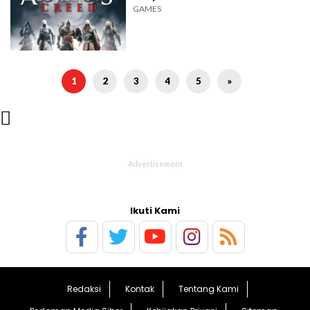
GAMES
1
2
3
4
5
»

Ikuti Kami
Redaksi
Kontak
Tentang Kami