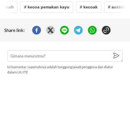
 punah
# kecoa pemakan kayu
# kecoak
# australia
Share link:
Isi komentar sepenuhnya adalah tanggung jawab pengguna dan diatur
dalam UU ITE