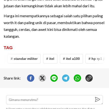
jutaan dan kemungkinan tidak akan lebih mahal dari itu.
Harga ini menempatkannya sebagai salah satu pilihan paling
worth it dan paling unik di pasar, membuktikan bahwa ponsel
tangguh, cerdas, dan awet kini bisa dinikmati oleh semua
kalangan.
TAG
n
# standar militer
# itel
# itel a100
# hp rp1 juta
Share link:
Isi komentar sepenuhnya adalah tanggung jawab pengguna dan diatur