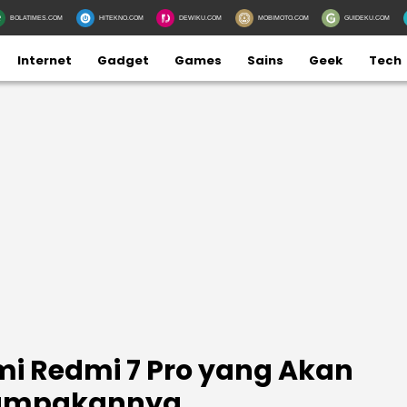
BOLATIMES.COM
HITEKNO.COM
DEWIKU.COM
MOBIMOTO.COM
GUIDEKU.COM
Internet
Gadget
Games
Sains
Geek
Tech
i Redmi 7 Pro yang Akan
nampakannya