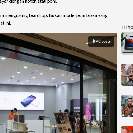
yar dengan notch atau poni.
ini mengusung teardrop. Bukan model poni biasa yang
at ini.
Pilih
Perbesar