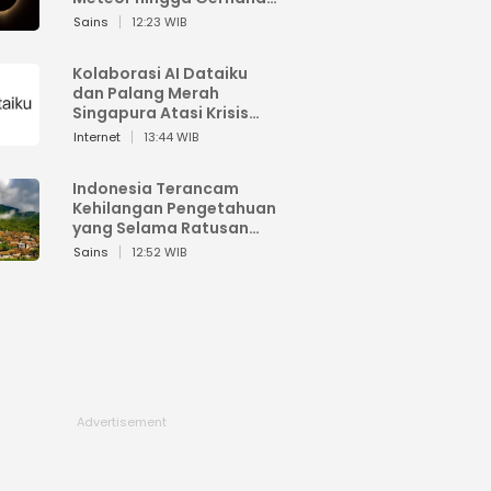
Matahari
Sains
12:23 WIB
Kolaborasi AI Dataiku
dan Palang Merah
Singapura Atasi Krisis
Bencana
Internet
13:44 WIB
Indonesia Terancam
Kehilangan Pengetahuan
yang Selama Ratusan
Tahun Menjaga Alam
Sains
12:52 WIB