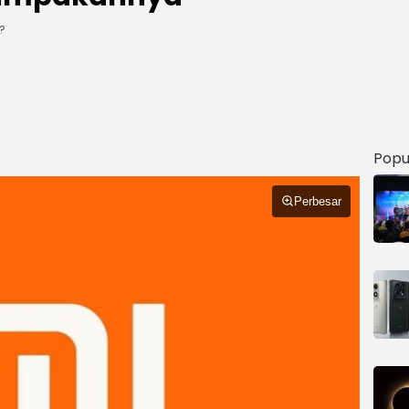
?
Popu
Perbesar