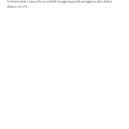
Isi komentar sepenuhnya adalah tanggung jawab pengguna dan diatur
dalam UU ITE